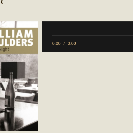
0:00
/
0:00